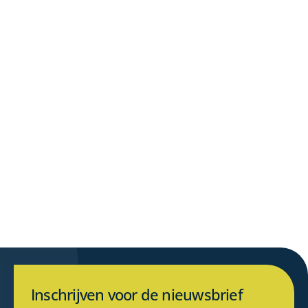
Telefoon
*
CAPTCHA
Benieuwd naar de
Informatie opvragen
mogelijkheden?
Inschrijven voor de nieuwsbrief