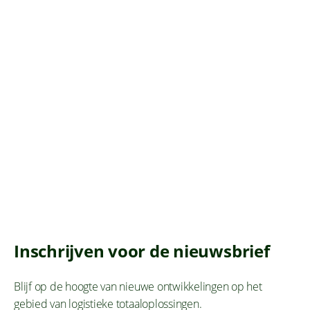
PTH Global
Investering binnen 1,5 jaar terugverdiend
Bekijk dit verhaal
Inschrijven voor de nieuwsbrief
Blijf op de hoogte van nieuwe ontwikkelingen op het
gebied van logistieke totaaloplossingen.