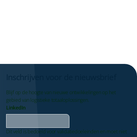
magazijn: hoe Rexel dit
Nieuwe medewe
automatiseerde met de ZippCube.
minuten inzetb
Bekijk dit verhaal
Bekijk dit verha
Inschrijven voor de nieuwsbrief
Blijf op de hoogte van nieuwe ontwikkelingen op het
gebied van logistieke totaaloplossingen.
LinkedIn
Dit veld is bedoeld voor validatiedoeleinden en moet niet