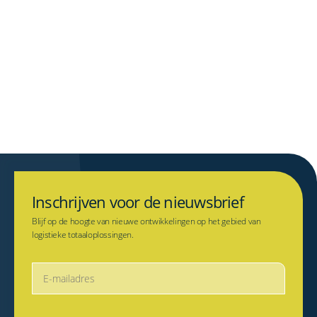
Nieuwe medewerkers binnen 15
jaarlijkse besp
minuten inzetbaar
mogelijk bij Stu
Bekijk dit verhaal
Bekijk dit verha
Inschrijven voor de nieuwsbrief
Blijf op de hoogte van nieuwe ontwikkelingen op het gebied van
logistieke totaaloplossingen.