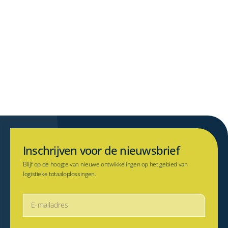
Welke informatie heb je als
warehousemanager nodig
Wie is je a
om je magazijn aan te
tijdens de 
sturen?
van een tr
Lees dit artikel
Lees dit artikel
Inschrijven voor de nieuwsbrief
Blijf op de hoogte van nieuwe ontwikkelingen op het gebied van
logistieke totaaloplossingen.